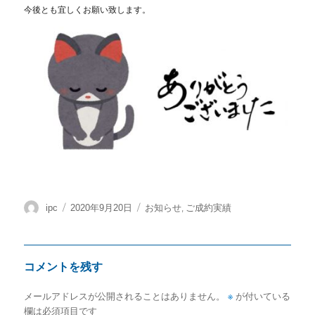
今後とも宜しくお願い致します。
投
投
カ
,
ipc
2020年9月20日
お知らせ
ご成約実績
稿
稿
テ
者
日:
ゴ
リ
コメントを残す
ー
メールアドレスが公開されることはありません。
※
が付いている
欄は必須項目です