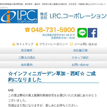
東武伊勢崎線や東武野田線、春日部市・越谷市・草加市の屋上庭園付分譲住宅・注文住宅・不動産の事ならI.P.C.コーポレー
ションへ。
春日部・越谷・草加の不動産。I.P.C.コーポレーション。屋上庭園も
埼玉県春日部市中央1-56-9 1F
営業時間 9:00～18:00
サイトマップ
プライバシーポリシー
メール問い合わせ
売主物件
当社施工例
ご購入の流れ
スタッフ紹介
会社案内
お問い合わせ
☆インフィニガーデン草加・西町☆ ご成
約になりました
M様
この度は弊社の屋上庭園付新築住宅をお選びいただき
誠にありがとう
ございました。
完成はまだ先になりますが、楽しみにお待ちください。