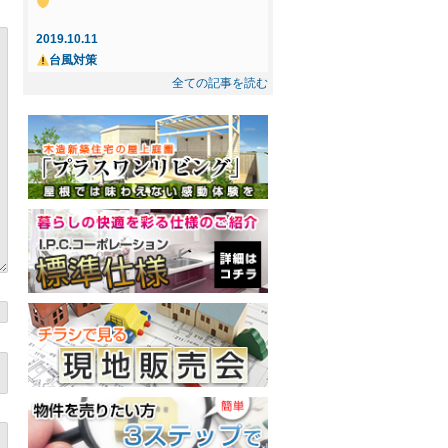
☆ ご成約になりました
2019.10.11
2025.5.8
台風対策
☆インフィニガーデン下間久里☆ ご成約
全ての記事を読む
になりました
2019.10.3
忘れもの
2025.2.21
◇◆新規物件◆◇屋上庭園付住宅提案
2019.7.14
型・売地～インフィニガーデン川口・東
花風、OPEN！
内野 ご紹介～
2019.7.12
丸木製茶、春日部にOPEN！
2019.2.17
屋上プラン－Dog Garden－
2018.12.10
十日市