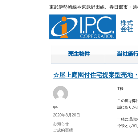
東武伊勢崎線や東武野田線、春日部市・越谷
春日部・越谷・草加の不動産。I.P.C.コ
東武伊勢崎線や東武野田線.春日部市・越谷
☆屋上庭園付住宅提案型売地・
T様
この度は弊
投
ipc
誠にありが
稿
投
2020年8月20日
者
一緒に理想
稿
カ
お知らせ
今後とも宜
日:
テ
ご成約実績
ゴ