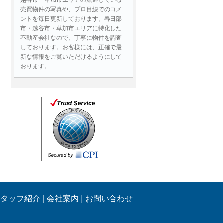
売買物件の写真や、プロ目線でのコメ
ントを毎日更新しております。春日部
市・越谷市・草加市エリアに特化した
不動産会社なので、丁寧に物件を調査
しております。お客様には、正確で最
新な情報をご覧いただけるようにして
おります。
お問い合わせには即日対応！
物件情報はもちろん、ローンに関する
ご質問、売却査定など、不動産に関す
る様々なお問い合わせであれば即日ご
連絡いたします。営業時間外であって
も、メールでのお問い合わせは２４時
間受付しております。
お客様の目線、同じ立場で最後ま
でサポートいたします！
生活する中で住まい選びはとても重要
です。
スタッフ紹介
会社案内
お問い合わせ
物件のご案内の際には、お客様にとっ
て良い部分や
注意すべき点もしっかりとご提案させ