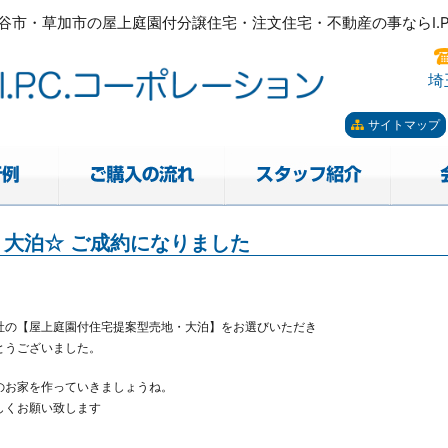
市・草加市の屋上庭園付分譲住宅・注文住宅・不動産の事ならI.P.
ーポレーション。屋上庭園も
市・草加市の屋上庭園付分譲住宅・注文住宅・不動産の事ならI.P.
埼
サイトマップ
大泊☆ ご成約になりました
社の【屋上庭園付住宅提案型売地・大泊】をお選びいただき
とうございました。
のお家を作っていきましょうね。
しくお願い致します