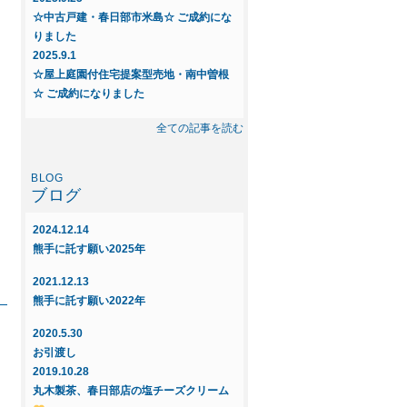
☆中古戸建・春日部市米島☆ ご成約にな
りました
2025.9.1
☆屋上庭園付住宅提案型売地・南中曽根
☆ ご成約になりました
2025.8.23
全ての記事を読む
◆◇新規物件◇◆～中古戸建 春日部市
米島～
ブログ
2025.6.16
◇◆新規物件◆◇屋上庭園付住宅提案
2024.12.14
型・売地～インフィニガーデン藤塚Q
熊手に託す願い2025年
ご紹介～
2021.12.13
2025.6.16
熊手に託す願い2022年
◇◆新規物件◆◇屋上庭園付住宅提案
型・売地～インフィニガーデン南中曽
2020.5.30
根 ご紹介～
お引渡し
2019.10.28
2025.5.29
丸木製茶、春日部店の塩チーズクリーム
☆屋上庭園付住宅提案型売地・新宿新田