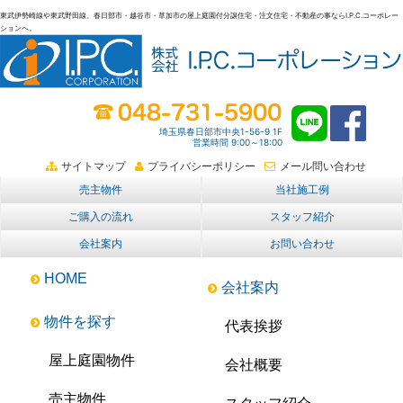
東武伊勢崎線や東武野田線、春日部市・越谷市・草加市の屋上庭園付分譲住宅・注文住宅・不動産の事ならI.P.C.コーポレー
ションへ。
春日部・越谷・草加の不動産。I.P.C.コーポレーション。屋上庭園も
埼玉県春日部市中央1-56-9 1F
営業時間 9:00～18:00
サイトマップ
プライバシーポリシー
メール問い合わせ
売主物件
当社施工例
ご購入の流れ
スタッフ紹介
会社案内
お問い合わせ
HOME
会社案内
物件を探す
代表挨拶
屋上庭園物件
会社概要
売主物件