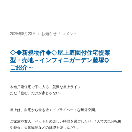
投
カ
◆◇
2025年8月23日
お知らせ
コメント
稿
テ
新
日:
ゴ
規
◇◆新規物件◆◇屋上庭園付住宅提案
リ
物
ー
件
型・売地～インフィニガーデン藤塚Q
◇◆
ご紹介～
～
中
古
木造戸建住宅で手に入る、贅沢な屋上ライフ
戸
ただ「住む」だけが家じゃない-
建
春
日
屋上は、自宅から最も近くてプライベートな屋外空間。
部
市
ご家族や友人、ペットとの楽しい時間を過ごしたり、1人での気分転換
米
や花火、天体観測などの眺望を楽しんだり。