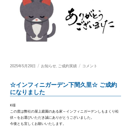
提
案
型・
売
地
～
イ
ン
フ
ィ
投
カ
,
☆
2025年5月29日
お知らせ
ご成約実績
コメント
ニ
稿
テ
屋
ガ
日:
ゴ
上
ー
☆インフィニガーデン下間久里☆ ご成約
リ
庭
デ
ー
園
になりました
ン
付
南
住
中
K様
宅
曽
この度は弊社の屋上庭園のある家～インフィニガーデンしもまくり松
提
根
伏～をお選びいただき誠にありがとうございました。
案
ご
今後とも宜しくお願いいたします。
型
紹