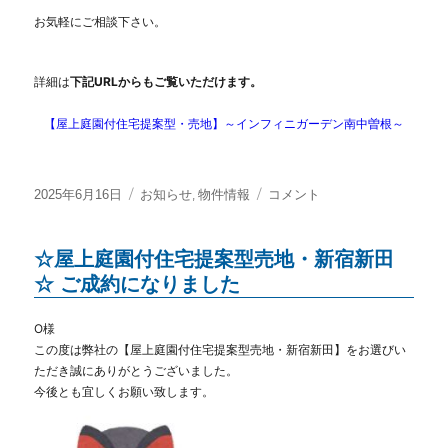
お気軽にご相談下さい。
詳細は
下記URLからもご覧いただけます。
【屋上庭園付住宅提案型・売地】～インフィニガーデン南中曽根～
投
カ
,
◇◆
2025年6月16日
お知らせ
物件情報
コメント
稿
テ
新
日:
ゴ
規
☆屋上庭園付住宅提案型売地・新宿新田
リ
物
ー
件
☆ ご成約になりました
◆◇
屋
O様
上
この度は弊社の【屋上庭園付住宅提案型売地・新宿新田】をお選びい
庭
ただき
誠にありがとうございました。
園
今後とも宜しくお願い致します。
付
住
宅