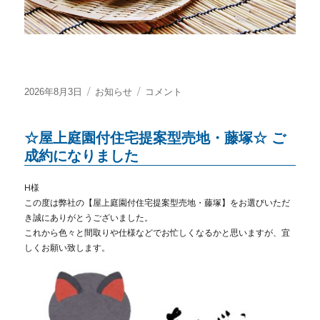
投
カ
夏
2026年8月3日
お知らせ
コメント
稿
テ
季
日:
ゴ
休
☆屋上庭園付住宅提案型売地・藤塚☆ ご
リ
業
ー
の
成約になりました
お
知
H様
ら
この度は弊社の【屋上庭園付住宅提案型売地・藤塚】をお選びいただ
せ
き
誠にありがとうございました。
これから色々と間取りや仕様などでお忙しくなるかと思いますが、宜
に
しくお願い致します。