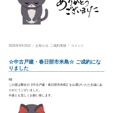
投
カ
,
☆
2025年9月25日
お知らせ
ご成約実績
コメント
稿
テ
屋
日:
ゴ
上
☆中古戸建・春日部市米島☆ ご成約にな
リ
庭
ー
園
りました
付
住
I様
宅
この度は弊社の【中古戸建・春日部市米島】をお選びいただき
誠にあ
提
りがとうございました。
案
今後とも宜しくお願い致します。
型
売
地・