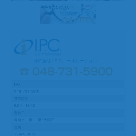
型・
ジ
売
地
送
～
イ
り
ン
フ
ィ
ニ
ガ
株式会社 I.P.C.コーポレーション
ー
デ
ン
FAX
川
口・
048-731-5910
東
営業時間
内
9:00～18:00
野
定休日
ご
毎週水、第1・第3火曜日
紹
住所
介
〒344-0067
～