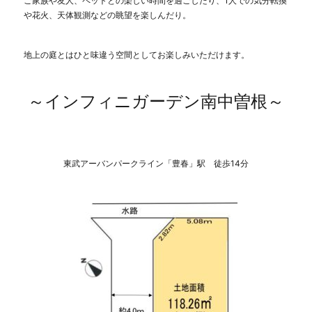
ご家族や友人、ペットとの楽しい時間を過ごしたり、1人での気分転換
型・
や花火、天体観測などの眺望を楽しんだり。
売
地
地上の庭とはひと味違う空間としてお楽しみいただけます。
～
イ
ン
～インフィニガーデン南中曽根～
フ
ィ
ニ
ガ
ー
東武アーバンパークライン「豊春」駅 徒歩14分
デ
ン
藤
塚
Q
ご
紹
介
～
に