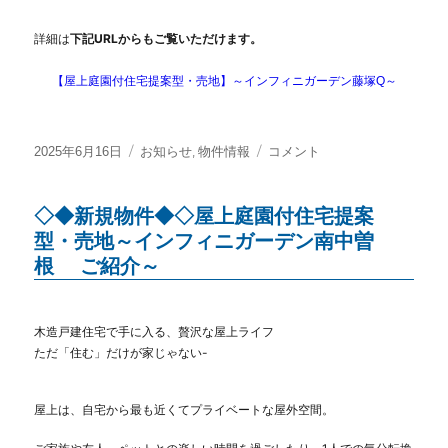
詳細は
下記URLからもご覧いただけます。
【屋上庭園付住宅提案型・売地】～インフィニガーデン藤塚Q～
投
カ
,
◇◆
2025年6月16日
お知らせ
物件情報
コメント
稿
テ
新
日:
ゴ
規
◇◆新規物件◆◇屋上庭園付住宅提案
リ
物
ー
件
型・売地～インフィニガーデン南中曽
◆◇
根 ご紹介～
屋
上
庭
木造戸建住宅で手に入る、贅沢な屋上ライフ
園
ただ「住む」だけが家じゃない-
付
住
宅
屋上は、自宅から最も近くてプライベートな屋外空間。
提
案