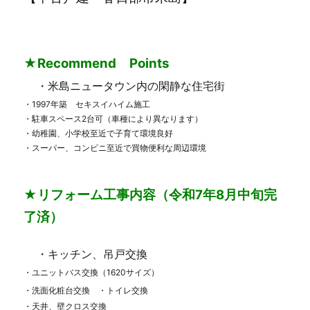
型
売
地・
南
★Recommend Points
中
曽
・米島ニュータウン内の閑静な住宅街
根
・1997年築 セキスイハイム施工
☆
・駐車スペース2台可（車種により異なります）
ご
・幼稚園、小学校至近で子育て環境良好
成
・スーパー、コンビニ至近で買物便利な周辺環境
約
に
な
り
★リフォーム工事内容（令和7年8月中旬完
ま
了済）
し
た
に
・キッチン、吊戸交換
・ユニットバス交換（1620サイズ）
・洗面化粧台交換 ・トイレ交換
・天井、壁クロス交換