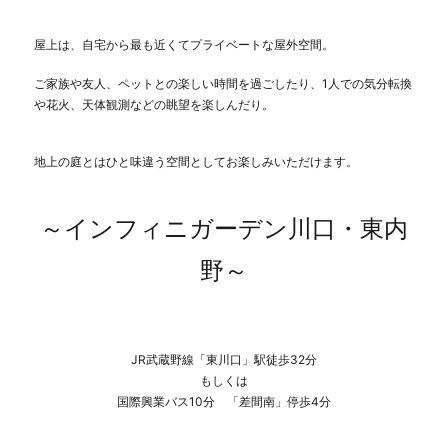
下
間
屋上は、自宅から最も近くてプライベートな屋外空間。
久
里
ご家族や友人、ペットとの楽しい時間を過ごしたり、1人での気分転換
☆
や花火、天体観測などの眺望を楽しんだり。
ご
成
地上の庭とはひと味違う空間としてお楽しみいただけます。
約
に
な
～インフィニガーデン川口・東内
り
ま
野～
し
た
に
JR武蔵野線「東川口」駅徒歩32分
もしくは
国際興業バス10分 「差間南」停歩4分