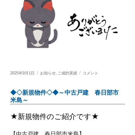
ご
成
約
に
な
り
ま
し
た
に
投
カ
,
☆
2025年9月1日
お知らせ
ご成約実績
コメント
稿
テ
屋
日:
ゴ
上
◆◇新規物件◇◆～中古戸建 春日部市
リ
庭
ー
園
米島～
付
住
★新規物件のご紹介です★
宅
提
案
【中古戸建 春日部市米島】