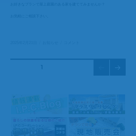
お好きなプランで屋上庭園のある家を建ててみませんか？
お気軽にご相談下さい。
投
カ
◇◆
2025年2月21日
お知らせ
コメント
稿
テ
新
日:
ゴ
規
リ
物
投
固定ページ
1
ー
件
◆◇
次の
稿
屋
ペー
上
ジ
庭
の
園
付
ペ
住
宅
ー
提
案