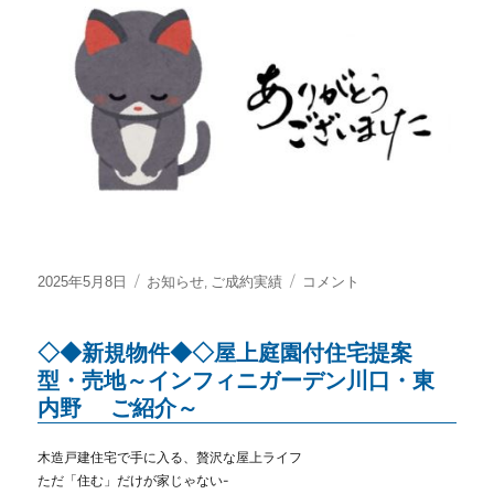
売
介
地・
～
新
に
宿
新
田
☆
ご
成
約
に
な
投
カ
,
☆
2025年5月8日
お知らせ
ご成約実績
コメント
り
稿
テ
イ
ま
日:
ゴ
ン
し
◇◆新規物件◆◇屋上庭園付住宅提案
リ
フ
た
ー
ィ
型・売地～インフィニガーデン川口・東
に
ニ
内野 ご紹介～
ガ
ー
木造戸建住宅で手に入る、贅沢な屋上ライフ
デ
ただ「住む」だけが家じゃない-
ン