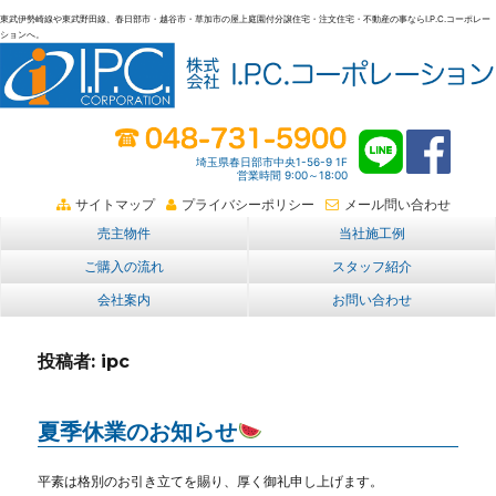
東武伊勢崎線や東武野田線、春日部市・越谷市・草加市の屋上庭園付分譲住宅・注文住宅・不動産の事ならI.P.C.コーポレー
ションへ。
春日部・越谷・草加の不動産。I.P.C.コーポレーション。屋上庭園も
埼玉県春日部市中央1-56-9 1F
営業時間 9:00～18:00
サイトマップ
プライバシーポリシー
メール問い合わせ
売主物件
当社施工例
ご購入の流れ
スタッフ紹介
会社案内
お問い合わせ
投稿者:
ipc
夏季休業のお知らせ
平素は格別のお引き立てを賜り、厚く御礼申し上げます。