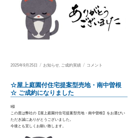
藤
塚
☆
ご
成
約
に
な
り
ま
投
カ
,
☆
2025年9月25日
お知らせ
ご成約実績
コメント
し
稿
テ
中
た
日:
ゴ
古
に
☆屋上庭園付住宅提案型売地・南中曽根
リ
戸
ー
建・
☆ ご成約になりました
春
日
I様
部
この度は弊社の【屋上庭園付住宅提案型売地・南中曽根】をお選びい
市
ただき
誠にありがとうございました。
米
今後とも宜しくお願い致します。
島
☆