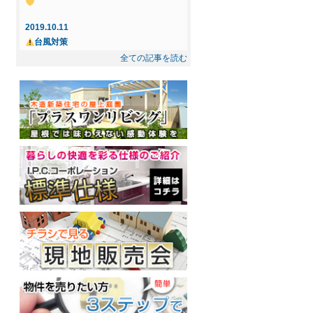
☆ ご成約になりました
2019.10.11
2025.5.8
台風対策
☆インフィニガーデン下間久里☆ ご成約
全ての記事を読む
になりました
2019.10.3
忘れもの
2025.2.21
◇◆新規物件◆◇屋上庭園付住宅提案
2019.7.14
型・売地～インフィニガーデン川口・東
花風、OPEN！
内野 ご紹介～
2019.7.12
丸木製茶、春日部にOPEN！
2019.2.17
屋上プラン－Dog Garden－
2018.12.10
十日市