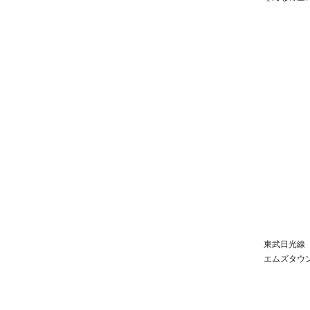
グ
リ
ー
東武日光線
エムズタウ