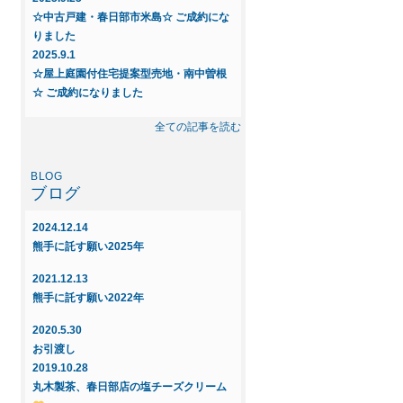
☆中古戸建・春日部市米島☆ ご成約にな
りました
2025.9.1
☆屋上庭園付住宅提案型売地・南中曽根
☆ ご成約になりました
2025.8.23
全ての記事を読む
◆◇新規物件◇◆～中古戸建 春日部市
米島～
ブログ
2025.6.16
◇◆新規物件◆◇屋上庭園付住宅提案
2024.12.14
型・売地～インフィニガーデン藤塚Q
熊手に託す願い2025年
ご紹介～
2021.12.13
2025.6.16
熊手に託す願い2022年
◇◆新規物件◆◇屋上庭園付住宅提案
型・売地～インフィニガーデン南中曽
2020.5.30
根 ご紹介～
お引渡し
2019.10.28
2025.5.29
丸木製茶、春日部店の塩チーズクリーム
☆屋上庭園付住宅提案型売地・新宿新田