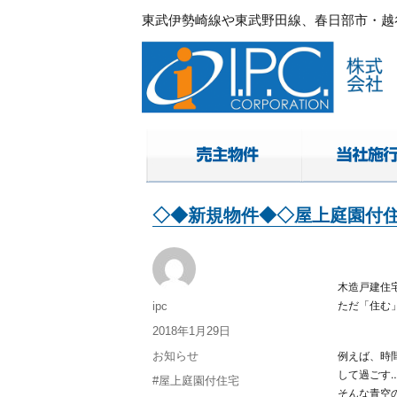
東武伊勢崎線や東武野田線、春日部市・越谷
春日部・越谷・草加の不動産。I.P.C.コ
東武伊勢崎線や東武野田線.春日部市・越谷
◇◆新規物件◆◇屋上庭園付住
木造戸建住
投
ただ「住む
ipc
稿
投
2018年1月29日
者
稿
カ
お知らせ
例えば、時
日:
テ
して過ごす‥
タ
#屋上庭園付住宅
ゴ
そんな青空