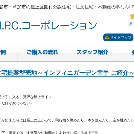
市・草加市の屋上庭園付分譲住宅・注文住宅・不動産の事ならI.P.
ーポレーション。屋上庭園も
市・草加市の屋上庭園付分譲住宅・注文住宅・不動産の事ならI.P.
埼
サイトマップ
宅提案型売地～インフィニガーデン幸手 ご紹介
宅で手に入る、贅沢な屋上ライフ
」だけが家じゃない-
間が出来た時には屋上に上がって、飛行機を眺めたり、本を読んだり、空を眺めた
の下、家族で過ごす何気ない時間がしあわせに感じる屋上空間。