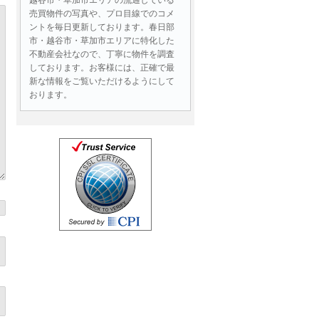
売買物件の写真や、プロ目線でのコメ
ントを毎日更新しております。春日部
市・越谷市・草加市エリアに特化した
不動産会社なので、丁寧に物件を調査
しております。お客様には、正確で最
新な情報をご覧いただけるようにして
おります。
お問い合わせには即日対応！
物件情報はもちろん、ローンに関する
ご質問、売却査定など、不動産に関す
る様々なお問い合わせであれば即日ご
連絡いたします。営業時間外であって
も、メールでのお問い合わせは２４時
間受付しております。
お客様の目線、同じ立場で最後ま
でサポートいたします！
生活する中で住まい選びはとても重要
です。
物件のご案内の際には、お客様にとっ
て良い部分や
注意すべき点もしっかりとご提案させ