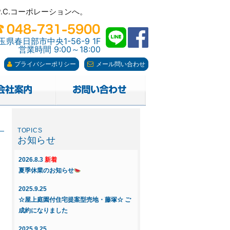
C.コーポレーションへ。
C.コーポレーションへ。
玉県春日部市中央1-56-9 1F
営業時間 9:00～18:00
プライバシーポリシー
メール問い合わせ
～
お知らせ
2026.8.3
新着
夏季休業のお知らせ
2025.9.25
☆屋上庭園付住宅提案型売地・藤塚☆ ご
り
成約になりました
2025.9.25