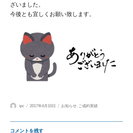
ざいました。
今後とも宜しくお願い致します。
投
投
カ
,
ipc
2017年4月10日
お知らせ
ご成約実績
稿
稿
テ
者
日:
ゴ
リ
コメントを残す
ー