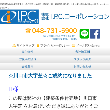
東武伊勢崎線や東武野田線、春日部市・越谷市・草加市の屋上庭園付分譲住宅・注文住宅・不動産の事ならI.P.C.コーポレー
ションへ。
春日部・越谷・草加の不動産。I.P.C.コーポレーション。屋上庭園も
埼玉県春日部市中央1-56-9 1F
営業時間 9:00～18:00
サイトマップ
プライバシーポリシー
メール問い合わせ
売主物件
当社施工例
ご購入の流れ
スタッフ紹介
会社案内
お問い合わせ
☆川口市大字芝☆ご成約になりました
H
様
この度は弊社の【建築条件付売地】川口市
大字芝
を
お選びいただき
誠にありがとうご