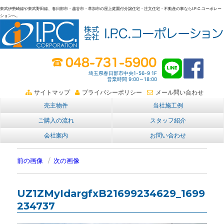
東武伊勢崎線や東武野田線、春日部市・越谷市・草加市の屋上庭園付分譲住宅・注文住宅・不動産の事ならI.P.C.コーポレー
ションへ。
春日部・越谷・草加の不動産。I.P.C.コーポレーション。屋上庭園も
埼玉県春日部市中央1-56-9 1F
営業時間 9:00～18:00
サイトマップ
プライバシーポリシー
メール問い合わせ
売主物件
当社施工例
ご購入の流れ
スタッフ紹介
会社案内
お問い合わせ
前の画像
次の画像
UZ1ZMyIdargfxB21699234629_1699
234737