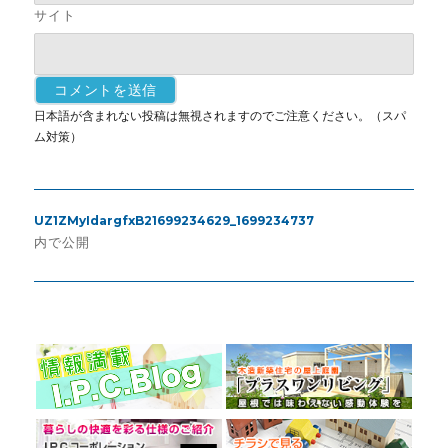
サイト
日本語が含まれない投稿は無視されますのでご注意ください。（スパ
ム対策）
投
UZ1ZMyIdargfxB21699234629_1699234737
稿
内で公開
ナ
ビ
ゲ
ー
シ
ョ