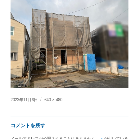
投
フ
2023年11月6日
640 × 480
稿
ル
日:
サ
イ
コメントを残す
ズ
メールアドレスが公開されることはありません。
※
が付いている