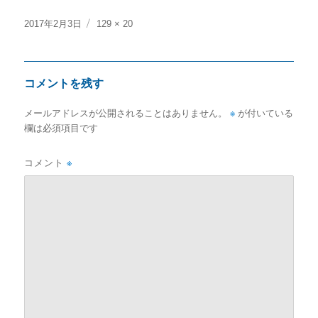
投
フ
2017年2月3日
129 × 20
稿
ル
日:
サ
イ
コメントを残す
ズ
メールアドレスが公開されることはありません。
※
が付いている
欄は必須項目です
コメント
※