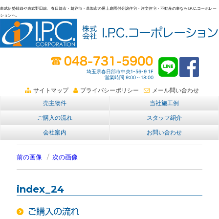
東武伊勢崎線や東武野田線、春日部市・越谷市・草加市の屋上庭園付分譲住宅・注文住宅・不動産の事ならI.P.C.コーポレー
ションへ。
春日部・越谷・草加の不動産。I.P.C.コーポレーション。屋上庭園も
埼玉県春日部市中央1-56-9 1F
営業時間 9:00～18:00
サイトマップ
プライバシーポリシー
メール問い合わせ
売主物件
当社施工例
ご購入の流れ
スタッフ紹介
会社案内
お問い合わせ
前の画像
次の画像
index_24