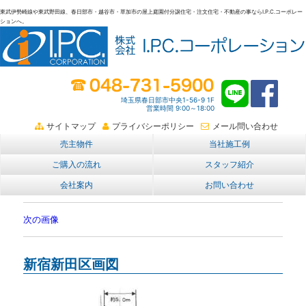
東武伊勢崎線や東武野田線、春日部市・越谷市・草加市の屋上庭園付分譲住宅・注文住宅・不動産の事ならI.P.C.コーポレー
ションへ。
春日部・越谷・草加の不動産。I.P.C.コーポレーション。屋上庭園も
埼玉県春日部市中央1-56-9 1F
営業時間 9:00～18:00
サイトマップ
プライバシーポリシー
メール問い合わせ
売主物件
当社施工例
ご購入の流れ
スタッフ紹介
会社案内
お問い合わせ
次の画像
新宿新田区画図