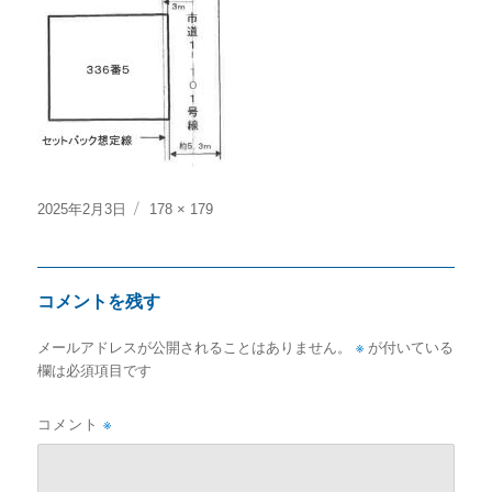
投
フ
2025年2月3日
178 × 179
稿
ル
日:
サ
イ
コメントを残す
ズ
メールアドレスが公開されることはありません。
※
が付いている
欄は必須項目です
コメント
※