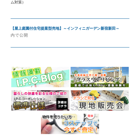
ム対策）
投
【屋上庭園付住宅提案型売地】～インフィニガーデン新宿新田～
稿
内で公開
ナ
ビ
ゲ
ー
シ
ョ
ン