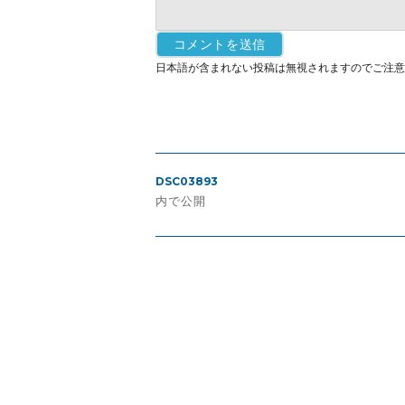
日本語が含まれない投稿は無視されますのでご注意
投
DSC03893
稿
内で公開
ナ
ビ
ゲ
ー
シ
ョ
ン