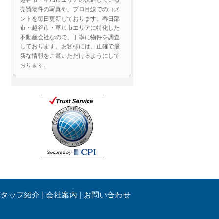
売買物件の写真や、プロ目線でのコメ
ントを毎日更新しております。春日部
市・越谷市・草加市エリアに特化した
不動産会社なので、丁寧に物件を調査
しております。お客様には、正確で最
新な情報をご覧いただけるようにして
おります。
お問い合わせには即日対応！
物件情報はもちろん、ローンに関する
ご質問、売却査定など、不動産に関す
る様々なお問い合わせであれば即日ご
連絡いたします。営業時間外であって
も、メールでのお問い合わせは２４時
間受付しております。
お客様の目線、同じ立場で最後ま
でサポートいたします！
生活する中で住まい選びはとても重要
です。
スタッフ紹介
会社案内
お問い合わせ
物件のご案内の際には、お客様にとっ
て良い部分や
注意すべき点もしっかりとご提案させ