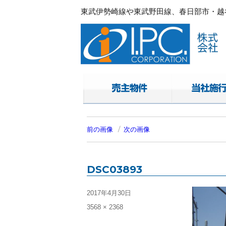
東武伊勢崎線や東武野田線、春日部市・越谷
春日部・越谷・草加の不動産。I.P.C.コ
東武伊勢崎線や東武野田線.春日部市・越谷
前の画像
次の画像
DSC03893
投
2017年4月30日
稿
フ
3568 × 2368
日:
ル