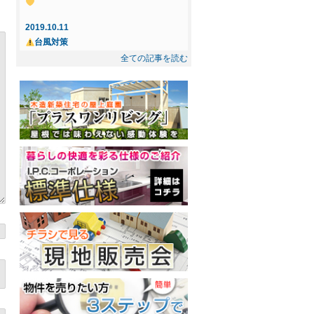
☆ ご成約になりました
2019.10.11
2025.5.8
台風対策
☆インフィニガーデン下間久里☆ ご成約
全ての記事を読む
になりました
2019.10.3
忘れもの
2025.2.21
◇◆新規物件◆◇屋上庭園付住宅提案
2019.7.14
型・売地～インフィニガーデン川口・東
花風、OPEN！
内野 ご紹介～
2019.7.12
丸木製茶、春日部にOPEN！
2019.2.17
屋上プラン－Dog Garden－
2018.12.10
十日市