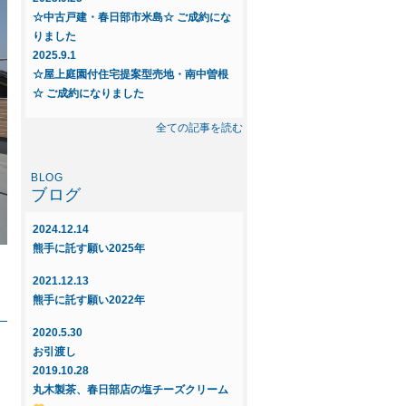
☆中古戸建・春日部市米島☆ ご成約にな
りました
2025.9.1
☆屋上庭園付住宅提案型売地・南中曽根
☆ ご成約になりました
2025.8.23
全ての記事を読む
◆◇新規物件◇◆～中古戸建 春日部市
米島～
ブログ
2025.6.16
◇◆新規物件◆◇屋上庭園付住宅提案
2024.12.14
型・売地～インフィニガーデン藤塚Q
熊手に託す願い2025年
ご紹介～
2021.12.13
2025.6.16
熊手に託す願い2022年
◇◆新規物件◆◇屋上庭園付住宅提案
型・売地～インフィニガーデン南中曽
2020.5.30
根 ご紹介～
お引渡し
2019.10.28
2025.5.29
丸木製茶、春日部店の塩チーズクリーム
☆屋上庭園付住宅提案型売地・新宿新田