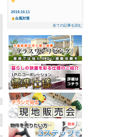
☆ ご成約になりました
2019.10.11
2025.5.8
台風対策
☆インフィニガーデン下間久里☆ ご成約
全ての記事を読む
になりました
2019.10.3
忘れもの
2025.2.21
◇◆新規物件◆◇屋上庭園付住宅提案
2019.7.14
型・売地～インフィニガーデン川口・東
花風、OPEN！
内野 ご紹介～
2019.7.12
丸木製茶、春日部にOPEN！
2019.2.17
屋上プラン－Dog Garden－
2018.12.10
十日市