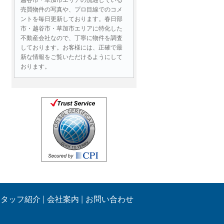
売買物件の写真や、プロ目線でのコメ
ントを毎日更新しております。春日部
市・越谷市・草加市エリアに特化した
不動産会社なので、丁寧に物件を調査
しております。お客様には、正確で最
新な情報をご覧いただけるようにして
おります。
お問い合わせには即日対応！
物件情報はもちろん、ローンに関する
ご質問、売却査定など、不動産に関す
る様々なお問い合わせであれば即日ご
連絡いたします。営業時間外であって
も、メールでのお問い合わせは２４時
間受付しております。
お客様の目線、同じ立場で最後ま
でサポートいたします！
生活する中で住まい選びはとても重要
です。
スタッフ紹介
会社案内
お問い合わせ
物件のご案内の際には、お客様にとっ
て良い部分や
注意すべき点もしっかりとご提案させ