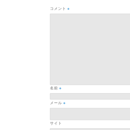
コメント
※
名前
※
メール
※
サイト