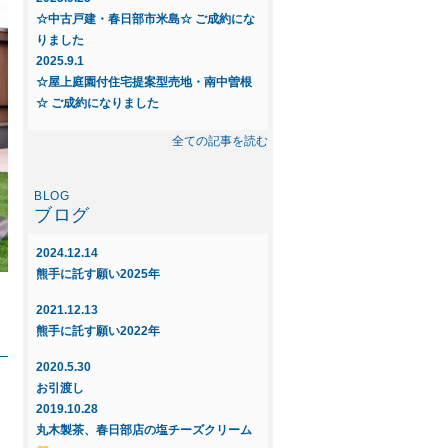
☆中古戸建・春日部市米島☆ ご成約にな
りました
2025.9.1
☆屋上庭園付住宅提案型売地・南中曽根
☆ ご成約になりました
2025.8.23
全ての記事を読む
◆◇新規物件◇◆～中古戸建 春日部市
米島～
ブログ
2025.6.16
◇◆新規物件◆◇屋上庭園付住宅提案
2024.12.14
型・売地～インフィニガーデン藤塚Q
熊手に託す願い2025年
ご紹介～
2021.12.13
2025.6.16
熊手に託す願い2022年
◇◆新規物件◆◇屋上庭園付住宅提案
型・売地～インフィニガーデン南中曽
2020.5.30
根 ご紹介～
お引渡し
2019.10.28
2025.5.29
丸木製茶、春日部店の塩チーズクリーム
☆屋上庭園付住宅提案型売地・新宿新田