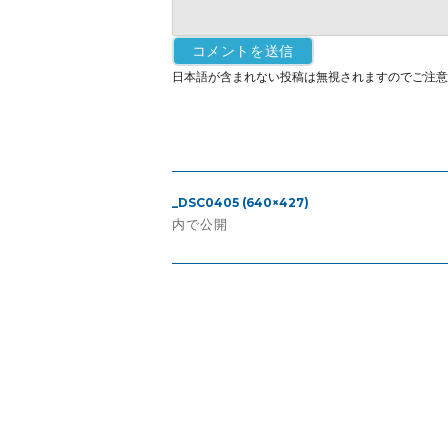
日本語が含まれない投稿は無視されますのでご注意
投
_DSC0405 (640×427)
稿
内で公開
ナ
ビ
ゲ
ー
シ
ョ
ン