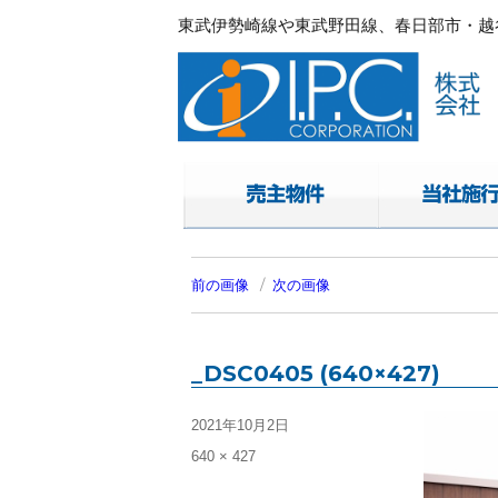
東武伊勢崎線や東武野田線、春日部市・越谷
春日部・越谷・草加の不動産。I.P.C.コ
東武伊勢崎線や東武野田線.春日部市・越谷
前の画像
次の画像
_DSC0405 (640×427)
投
2021年10月2日
稿
フ
640 × 427
日:
ル