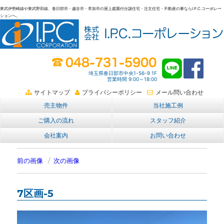
東武伊勢崎線や東武野田線、春日部市・越谷市・草加市の屋上庭園付分譲住宅・注文住宅・不動産の事ならI.P.C.コーポレー
ションへ。
春日部・越谷・草加の不動産。I.P.C.コーポレーション。屋上庭園も
埼玉県春日部市中央1-56-9 1F
営業時間 9:00～18:00
サイトマップ
プライバシーポリシー
メール問い合わせ
売主物件
当社施工例
ご購入の流れ
スタッフ紹介
会社案内
お問い合わせ
前の画像
次の画像
7区画-5