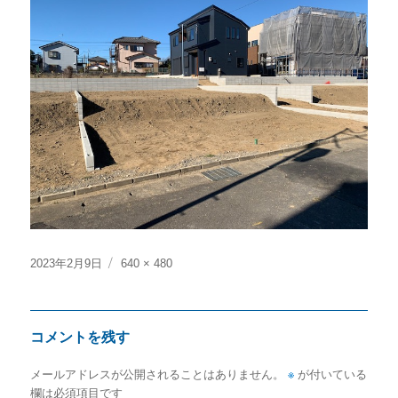
投
フ
2023年2月9日
640 × 480
稿
ル
日:
サ
イ
コメントを残す
ズ
メールアドレスが公開されることはありません。
※
が付いている
欄は必須項目です