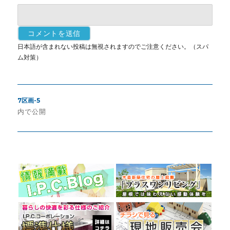
日本語が含まれない投稿は無視されますのでご注意ください。（スパ
ム対策）
投
7区画-5
稿
内で公開
ナ
ビ
ゲ
ー
シ
ョ
ン