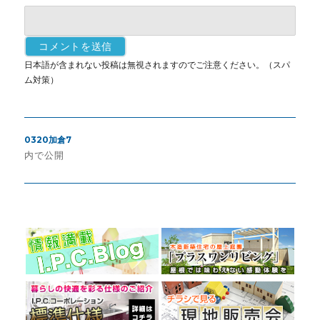
日本語が含まれない投稿は無視されますのでご注意ください。（スパ
ム対策）
投
0320加倉7
稿
内で公開
ナ
ビ
ゲ
ー
シ
ョ
ン