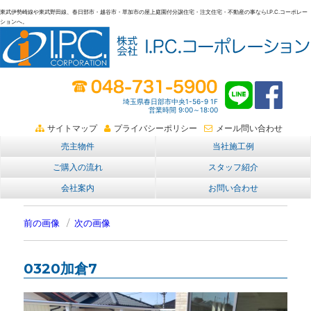
東武伊勢崎線や東武野田線、春日部市・越谷市・草加市の屋上庭園付分譲住宅・注文住宅・不動産の事ならI.P.C.コーポレー
ションへ。
春日部・越谷・草加の不動産。I.P.C.コーポレーション。屋上庭園も
埼玉県春日部市中央1-56-9 1F
営業時間 9:00～18:00
サイトマップ
プライバシーポリシー
メール問い合わせ
売主物件
当社施工例
ご購入の流れ
スタッフ紹介
会社案内
お問い合わせ
前の画像
次の画像
0320加倉7