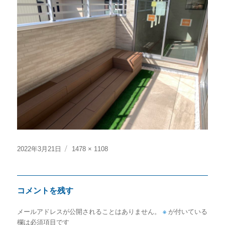
投
フ
2022年3月21日
1478 × 1108
稿
ル
日:
サ
イ
コメントを残す
ズ
メールアドレスが公開されることはありません。
※
が付いている
欄は必須項目です