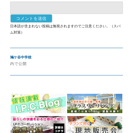
日本語が含まれない投稿は無視されますのでご注意ください。（スパ
ム対策）
投
鳩ケ谷中学校
稿
内で公開
ナ
ビ
ゲ
ー
シ
ョ
ン