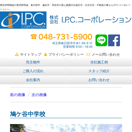
東武伊勢崎線や東武野田線、春日部市・越谷市・草加市の屋上庭園付分譲住宅・注文住宅・不動産の事ならI.P.C.コーポレー
ションへ。
春日部・越谷・草加の不動産。I.P.C.コーポレーション。屋上庭園も
埼玉県春日部市中央1-56-9 1F
営業時間 9:00～18:00
サイトマップ
プライバシーポリシー
メール問い合わせ
売主物件
当社施工例
ご購入の流れ
スタッフ紹介
会社案内
お問い合わせ
前の画像
次の画像
鳩ケ谷中学校