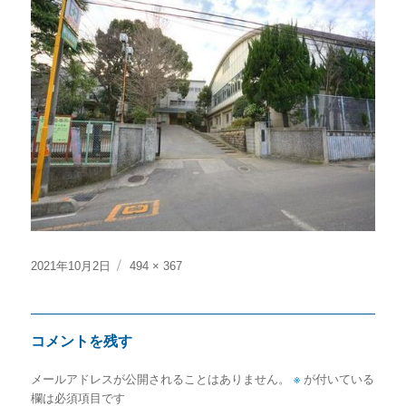
投
フ
2021年10月2日
494 × 367
稿
ル
日:
サ
イ
コメントを残す
ズ
メールアドレスが公開されることはありません。
※
が付いている
欄は必須項目です