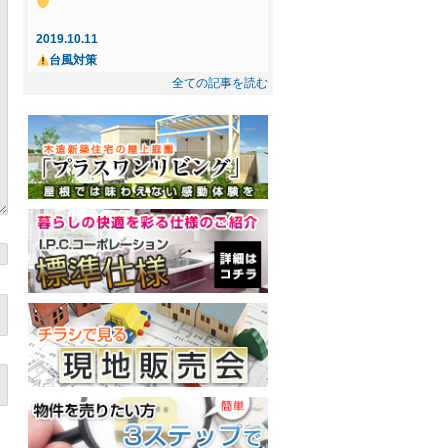
☆ ご成約になりました
2019.10.11
2025.5.8
台風対策
☆インフィニガーデン下間久里☆ ご成約
全ての記事を読む
になりました
2019.10.3
忘れもの
2025.2.21
◇◆新規物件◆◇屋上庭園付住宅提案
2019.7.14
型・売地～インフィニガーデン川口・東
花風、OPEN！
内野 ご紹介～
2019.7.12
丸木製茶、春日部にOPEN！
2019.2.17
屋上プラン－Dog Garden－
2018.12.10
十日市