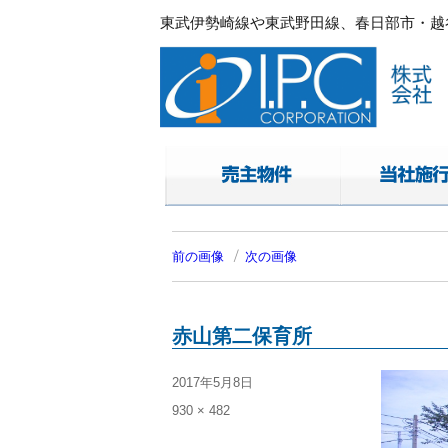
東武伊勢崎線や東武野田線、春日部市・越谷
春日部・越谷・草加の不動産。I.P.C.コ
東武伊勢崎線や東武野田線.春日部市・越谷
前の画像
次の画像
赤山第二保育所
投
2017年5月8日
稿
フ
930 × 482
日:
ル