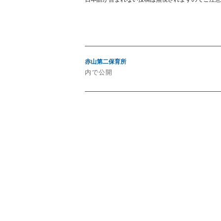
投
赤山第二保育所
稿
内で公開
ナ
ビ
ゲ
ー
シ
ョ
ン