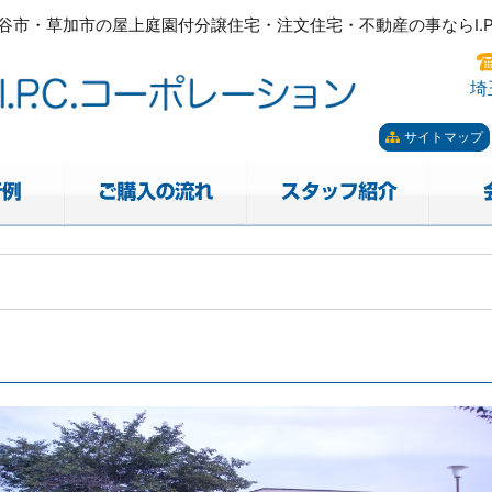
市・草加市の屋上庭園付分譲住宅・注文住宅・不動産の事ならI.P.
ーポレーション。屋上庭園も
市・草加市の屋上庭園付分譲住宅・注文住宅・不動産の事ならI.P.
埼
サイトマップ