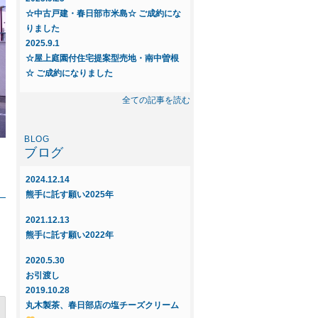
☆中古戸建・春日部市米島☆ ご成約にな
りました
2025.9.1
☆屋上庭園付住宅提案型売地・南中曽根
☆ ご成約になりました
2025.8.23
全ての記事を読む
◆◇新規物件◇◆～中古戸建 春日部市
米島～
ブログ
2025.6.16
◇◆新規物件◆◇屋上庭園付住宅提案
2024.12.14
型・売地～インフィニガーデン藤塚Q
熊手に託す願い2025年
ご紹介～
2021.12.13
2025.6.16
熊手に託す願い2022年
◇◆新規物件◆◇屋上庭園付住宅提案
型・売地～インフィニガーデン南中曽
2020.5.30
根 ご紹介～
お引渡し
2019.10.28
2025.5.29
丸木製茶、春日部店の塩チーズクリーム
☆屋上庭園付住宅提案型売地・新宿新田