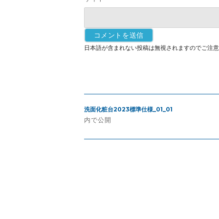
日本語が含まれない投稿は無視されますのでご注意
投
洗面化粧台2023標準仕様_01_01
稿
内で公開
ナ
ビ
ゲ
ー
シ
ョ