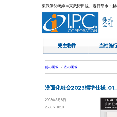
東武伊勢崎線や東武野田線、春日部市・越谷
春日部・越谷・草加の不動産。I.P.C.コ
東武伊勢崎線や東武野田線.春日部市・越谷
前の画像
次の画像
洗面化粧台2023標準仕様_01_
投
2023年6月8日
稿
フ
2560 × 1810
日:
ル