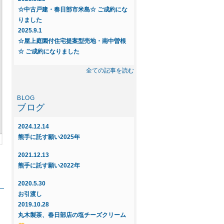
☆中古戸建・春日部市米島☆ ご成約にな
りました
2025.9.1
☆屋上庭園付住宅提案型売地・南中曽根
☆ ご成約になりました
2025.8.23
全ての記事を読む
◆◇新規物件◇◆～中古戸建 春日部市
米島～
ブログ
2025.6.16
◇◆新規物件◆◇屋上庭園付住宅提案
2024.12.14
型・売地～インフィニガーデン藤塚Q
熊手に託す願い2025年
ご紹介～
2021.12.13
2025.6.16
熊手に託す願い2022年
◇◆新規物件◆◇屋上庭園付住宅提案
型・売地～インフィニガーデン南中曽
2020.5.30
根 ご紹介～
お引渡し
2019.10.28
2025.5.29
丸木製茶、春日部店の塩チーズクリーム
☆屋上庭園付住宅提案型売地・新宿新田