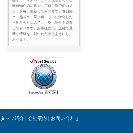
売買物件の写真や、プロ目線でのコメ
ントを毎日更新しております。春日部
市・越谷市・草加市エリアに特化した
不動産会社なので、丁寧に物件を調査
しております。お客様には、正確で最
新な情報をご覧いただけるようにして
おります。
お問い合わせには即日対応！
物件情報はもちろん、ローンに関する
ご質問、売却査定など、不動産に関す
る様々なお問い合わせであれば即日ご
連絡いたします。営業時間外であって
も、メールでのお問い合わせは２４時
間受付しております。
お客様の目線、同じ立場で最後ま
でサポートいたします！
生活する中で住まい選びはとても重要
です。
スタッフ紹介
会社案内
お問い合わせ
物件のご案内の際には、お客様にとっ
て良い部分や
注意すべき点もしっかりとご提案させ