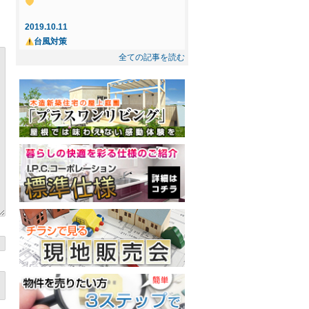
☆ ご成約になりました
2019.10.11
2025.5.8
台風対策
☆インフィニガーデン下間久里☆ ご成約
全ての記事を読む
になりました
2019.10.3
忘れもの
2025.2.21
◇◆新規物件◆◇屋上庭園付住宅提案
2019.7.14
型・売地～インフィニガーデン川口・東
花風、OPEN！
内野 ご紹介～
2019.7.12
丸木製茶、春日部にOPEN！
2019.2.17
屋上プラン－Dog Garden－
2018.12.10
十日市