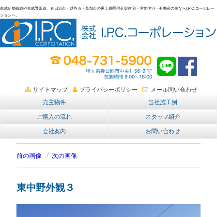
東武伊勢崎線や東武野田線、春日部市・越谷市・草加市の屋上庭園付分譲住宅・注文住宅・不動産の事ならI.P.C.コーポレー
ションへ。
春日部・越谷・草加の不動産。I.P.C.コーポレーション。屋上庭園も
埼玉県春日部市中央1-56-9 1F
営業時間 9:00～18:00
サイトマップ
プライバシーポリシー
メール問い合わせ
売主物件
当社施工例
ご購入の流れ
スタッフ紹介
会社案内
お問い合わせ
前の画像
次の画像
東中野外観３