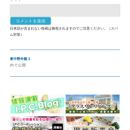
日本語が含まれない投稿は無視されますのでご注意ください。（スパ
ム対策）
投
東中野外観３
稿
内で公開
ナ
ビ
ゲ
ー
シ
ョ
ン