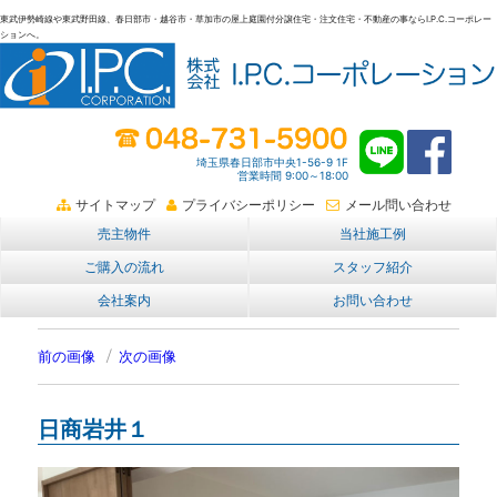
東武伊勢崎線や東武野田線、春日部市・越谷市・草加市の屋上庭園付分譲住宅・注文住宅・不動産の事ならI.P.C.コーポレー
ションへ。
春日部・越谷・草加の不動産。I.P.C.コーポレーション。屋上庭園も
埼玉県春日部市中央1-56-9 1F
営業時間 9:00～18:00
サイトマップ
プライバシーポリシー
メール問い合わせ
売主物件
当社施工例
ご購入の流れ
スタッフ紹介
会社案内
お問い合わせ
前の画像
次の画像
日商岩井１