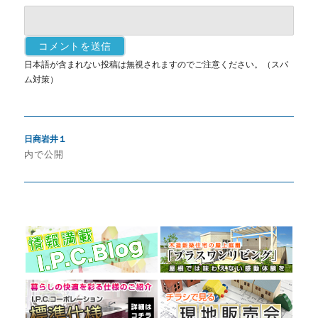
日本語が含まれない投稿は無視されますのでご注意ください。（スパ
ム対策）
投
日商岩井１
稿
内で公開
ナ
ビ
ゲ
ー
シ
ョ
ン