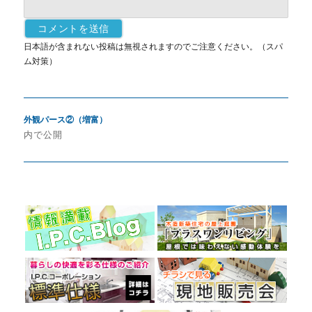
日本語が含まれない投稿は無視されますのでご注意ください。（スパ
ム対策）
投
外観パース②（増富）
稿
内で公開
ナ
ビ
ゲ
ー
シ
ョ
ン