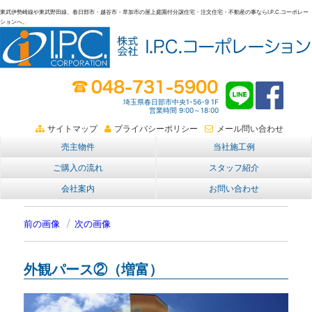
東武伊勢崎線や東武野田線、春日部市・越谷市・草加市の屋上庭園付分譲住宅・注文住宅・不動産の事ならI.P.C.コーポレー
ションへ。
春日部・越谷・草加の不動産。I.P.C.コーポレーション。屋上庭園も
埼玉県春日部市中央1-56-9 1F
営業時間 9:00～18:00
サイトマップ
プライバシーポリシー
メール問い合わせ
売主物件
当社施工例
ご購入の流れ
スタッフ紹介
会社案内
お問い合わせ
前の画像
次の画像
外観パース②（増富）