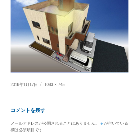
投
フ
2019年1月17日
1083 × 745
稿
ル
日:
サ
イ
コメントを残す
ズ
メールアドレスが公開されることはありません。
※
が付いている
欄は必須項目です