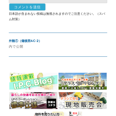
日本語が含まれない投稿は無視されますのでご注意ください。（スパ
ム対策）
投
外観①（備後西4C-2）
稿
内で公開
ナ
ビ
ゲ
ー
シ
ョ
ン