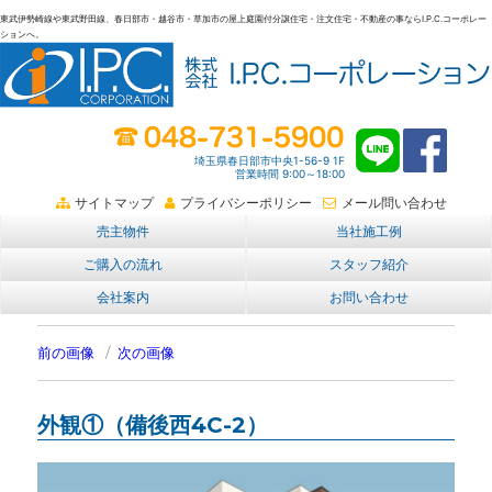
東武伊勢崎線や東武野田線、春日部市・越谷市・草加市の屋上庭園付分譲住宅・注文住宅・不動産の事ならI.P.C.コーポレー
ションへ。
春日部・越谷・草加の不動産。I.P.C.コーポレーション。屋上庭園も
埼玉県春日部市中央1-56-9 1F
営業時間 9:00～18:00
サイトマップ
プライバシーポリシー
メール問い合わせ
売主物件
当社施工例
ご購入の流れ
スタッフ紹介
会社案内
お問い合わせ
前の画像
次の画像
外観①（備後西4C-2）