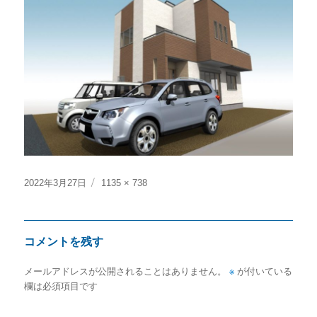
投
フ
2022年3月27日
1135 × 738
稿
ル
日:
サ
イ
コメントを残す
ズ
メールアドレスが公開されることはありません。
※
が付いている
欄は必須項目です