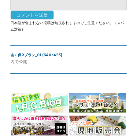
日本語が含まれない投稿は無視されますのでご注意ください。（スパ
ム対策）
投
吉）保Rプラン_01 (640×453)
稿
内で公開
ナ
ビ
ゲ
ー
シ
ョ
ン