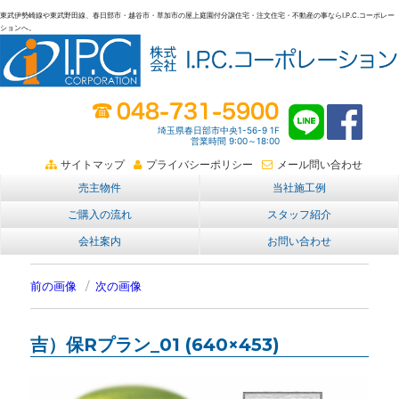
東武伊勢崎線や東武野田線、春日部市・越谷市・草加市の屋上庭園付分譲住宅・注文住宅・不動産の事ならI.P.C.コーポレー
ションへ。
春日部・越谷・草加の不動産。I.P.C.コーポレーション。屋上庭園も
埼玉県春日部市中央1-56-9 1F
営業時間 9:00～18:00
サイトマップ
プライバシーポリシー
メール問い合わせ
売主物件
当社施工例
ご購入の流れ
スタッフ紹介
会社案内
お問い合わせ
前の画像
次の画像
吉）保Rプラン_01 (640×453)