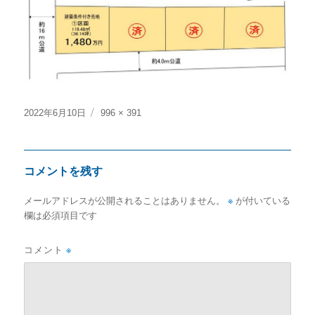
投
フ
2022年6月10日
996 × 391
稿
ル
日:
サ
イ
コメントを残す
ズ
メールアドレスが公開されることはありません。
※
が付いている
欄は必須項目です
コメント
※