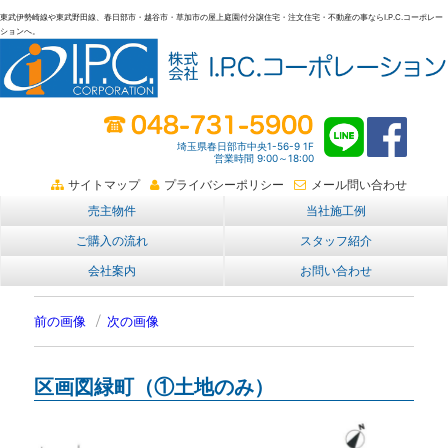
東武伊勢崎線や東武野田線、春日部市・越谷市・草加市の屋上庭園付分譲住宅・注文住宅・不動産の事ならI.P.C.コーポレー
ションへ。
春日部・越谷・草加の不動産。I.P.C.コーポレーション。屋上庭園も
埼玉県春日部市中央1-56-9 1F
営業時間 9:00～18:00
サイトマップ
プライバシーポリシー
メール問い合わせ
売主物件
当社施工例
ご購入の流れ
スタッフ紹介
会社案内
お問い合わせ
前の画像
次の画像
区画図緑町（①土地のみ）