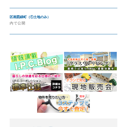
投
区画図緑町（①土地のみ）
稿
内で公開
ナ
ビ
ゲ
ー
シ
ョ
ン