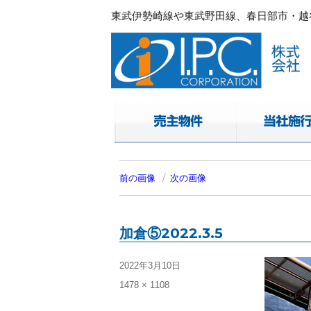
東武伊勢崎線や東武野田線、春日部市・越谷
春日部・越谷・草加の不動産。I.P.C.コ
東武伊勢崎線や東武野田線.春日部市・越谷
前の画像
次の画像
加倉⑤2022.3.5
投
2022年3月10日
稿
フ
1478 × 1108
日:
ル