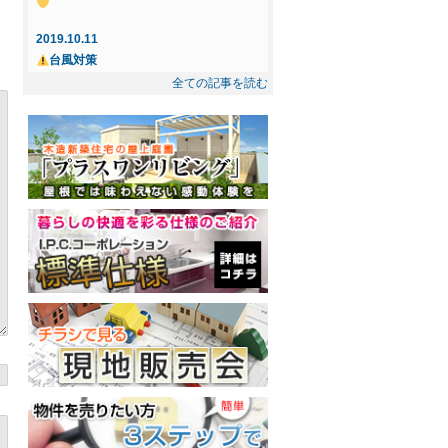
☆ ご成約になりました
2019.10.11
2025.5.8
台風対策
☆インフィニガーデン下間久里☆ ご成約
全ての記事を読む
になりました
2019.10.3
忘れもの
2025.2.21
◇◆新規物件◆◇屋上庭園付住宅提案
2019.7.14
型・売地～インフィニガーデン川口・東
花風、OPEN！
内野 ご紹介～
2019.7.12
丸木製茶、春日部にOPEN！
2019.2.17
屋上プラン－Dog Garden－
2018.12.10
十日市