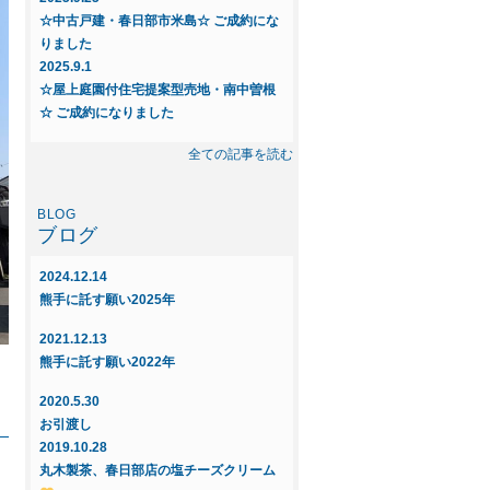
☆中古戸建・春日部市米島☆ ご成約にな
りました
2025.9.1
☆屋上庭園付住宅提案型売地・南中曽根
☆ ご成約になりました
2025.8.23
全ての記事を読む
◆◇新規物件◇◆～中古戸建 春日部市
米島～
ブログ
2025.6.16
◇◆新規物件◆◇屋上庭園付住宅提案
2024.12.14
型・売地～インフィニガーデン藤塚Q
熊手に託す願い2025年
ご紹介～
2021.12.13
2025.6.16
熊手に託す願い2022年
◇◆新規物件◆◇屋上庭園付住宅提案
型・売地～インフィニガーデン南中曽
2020.5.30
根 ご紹介～
お引渡し
2019.10.28
2025.5.29
丸木製茶、春日部店の塩チーズクリーム
☆屋上庭園付住宅提案型売地・新宿新田