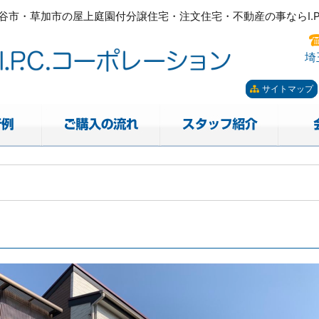
市・草加市の屋上庭園付分譲住宅・注文住宅・不動産の事ならI.P.
ーポレーション。屋上庭園も
市・草加市の屋上庭園付分譲住宅・注文住宅・不動産の事ならI.P.
埼
サイトマップ