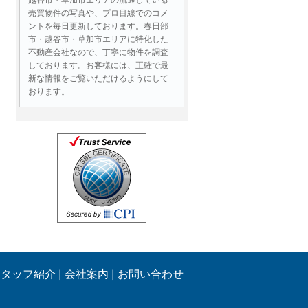
売買物件の写真や、プロ目線でのコメ
ントを毎日更新しております。春日部
市・越谷市・草加市エリアに特化した
不動産会社なので、丁寧に物件を調査
しております。お客様には、正確で最
新な情報をご覧いただけるようにして
おります。
お問い合わせには即日対応！
物件情報はもちろん、ローンに関する
ご質問、売却査定など、不動産に関す
る様々なお問い合わせであれば即日ご
連絡いたします。営業時間外であって
も、メールでのお問い合わせは２４時
間受付しております。
お客様の目線、同じ立場で最後ま
でサポートいたします！
生活する中で住まい選びはとても重要
です。
スタッフ紹介
会社案内
お問い合わせ
物件のご案内の際には、お客様にとっ
て良い部分や
注意すべき点もしっかりとご提案させ