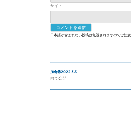
サイト
日本語が含まれない投稿は無視されますのでご注意
投
加倉⑤2022.3.5
稿
内で公開
ナ
ビ
ゲ
ー
シ
ョ