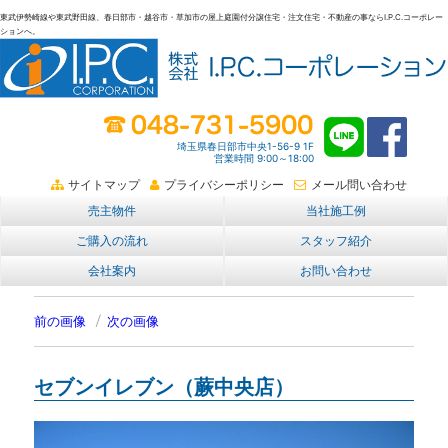
東武伊勢崎線や東武野田線、春日部市・越谷市・草加市の屋上庭園付分譲住宅・注文住宅・不動産の事ならI.P.C.コーポレー
ションへ。
春日部・越谷・草加の不動産。I.P.C.コーポレーション。屋上庭園も
埼玉県春日部市中央1-56-9 1F
営業時間 9:00～18:00
サイトマップ
プライバシーポリシー
メール問い合わせ
売主物件
当社施工例
ご購入の流れ
スタッフ紹介
会社案内
お問い合わせ
前の画像
次の画像
セブンイレブン（蕨中央店）