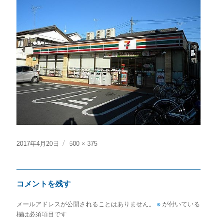
投
フ
2017年4月20日
500 × 375
稿
ル
日:
サ
イ
コメントを残す
ズ
メールアドレスが公開されることはありません。
※
が付いている
欄は必須項目です