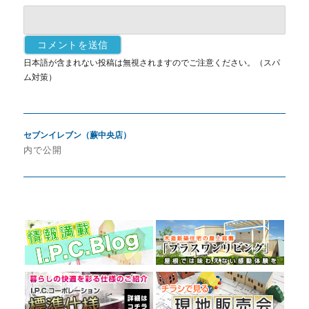
日本語が含まれない投稿は無視されますのでご注意ください。（スパ
ム対策）
投
セブンイレブン（蕨中央店）
稿
内で公開
ナ
ビ
ゲ
ー
シ
ョ
ン