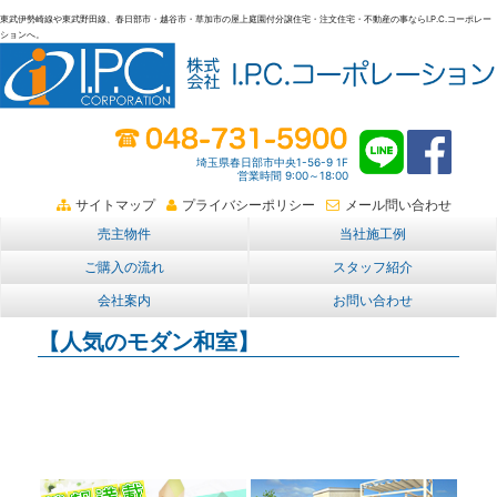
東武伊勢崎線や東武野田線、春日部市・越谷市・草加市の屋上庭園付分譲住宅・注文住宅・不動産の事ならI.P.C.コーポレー
ションへ。
春日部・越谷・草加の不動産。I.P.C.コーポレーション。屋上庭園も
埼玉県春日部市中央1-56-9 1F
営業時間 9:00～18:00
サイトマップ
プライバシーポリシー
メール問い合わせ
売主物件
当社施工例
ご購入の流れ
スタッフ紹介
会社案内
お問い合わせ
【人気のモダン和室】